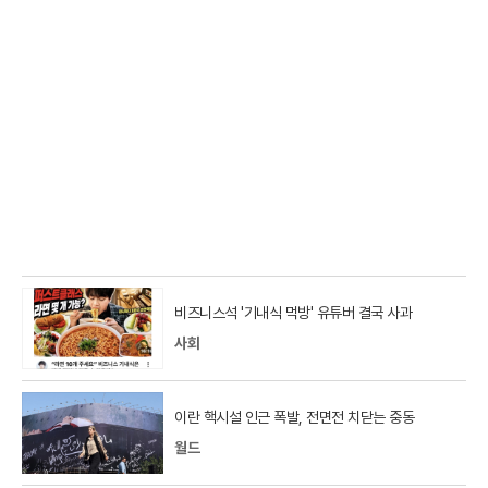
비즈니스석 '기내식 먹방' 유튜버 결국 사과
사회
이란 핵시설 인근 폭발, 전면전 치닫는 중동
월드