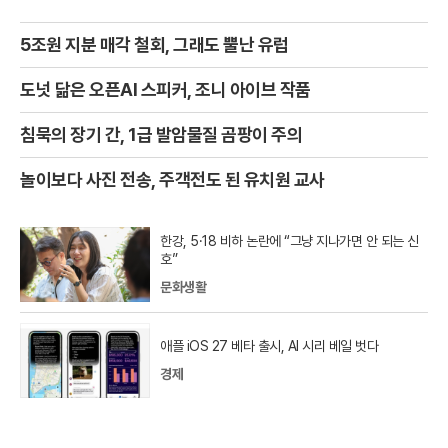
5조원 지분 매각 철회, 그래도 뿔난 유럽
도넛 닮은 오픈AI 스피커, 조니 아이브 작품
침묵의 장기 간, 1급 발암물질 곰팡이 주의
놀이보다 사진 전송, 주객전도 된 유치원 교사
한강, 5·18 비하 논란에 “그냥 지나가면 안 되는 신
호”
문화생활
애플 iOS 27 베타 출시, AI 시리 베일 벗다
경제