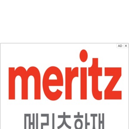
이
위
로
카
스
터
그
오
북
톡