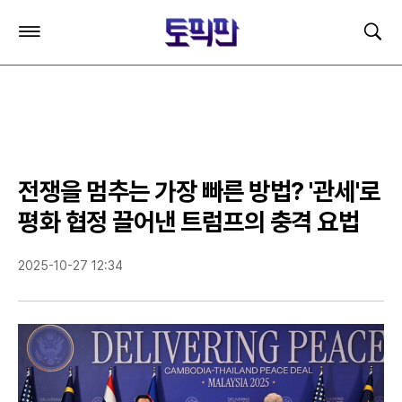
주
검
요
색
서
비
스
메
뉴
펼
치
전쟁을 멈추는 가장 빠른 방법? '관세'로
기
평화 협정 끌어낸 트럼프의 충격 요법
2025-10-27 12:34