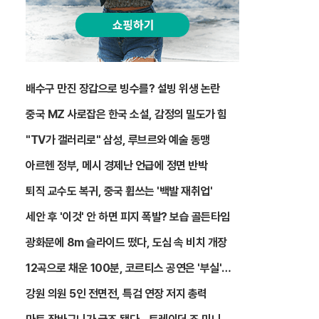
배수구 만진 장갑으로 빙수를? 설빙 위생 논란
중국 MZ 사로잡은 한국 소설, 감정의 밀도가 힘
"TV가 갤러리로" 삼성, 루브르와 예술 동맹
아르헨 정부, 메시 경제난 언급에 정면 반박
퇴직 교수도 복귀, 중국 휩쓰는 '백발 재취업'
세안 후 '이것' 안 하면 피지 폭발? 보습 골든타임
광화문에 8m 슬라이드 떴다, 도심 속 비치 개장
12곡으로 채운 100분, 코르티스 공연은 '부실'인
가 '예술'인가
강원 의원 5인 전면전, 특검 연장 저지 총력