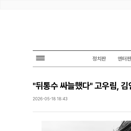
전
정치판
엔터
체
기
사
보
기
"뒤통수 싸늘했다" 고우림, 
2026-05-18 18:43