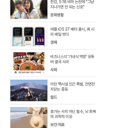
한강, 5·18 비하 논란에 “그냥
지나가면 안 되는 신호”
문화생활
애플 iOS 27 베타 출시, AI 시
리 베일 벗다
경제
비즈니스석 '기내식 먹방' 유튜
버 결국 사과
사회
이란 핵시설 인근 폭발, 전면전
치닫는 중동
월드
휴가는 사치 아닌 필수, 뇌 회복
의 과학적 이유
보건·의료