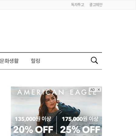
독자투고
광고제안
문화생활
힐링
검
색