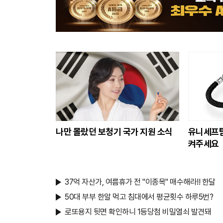
나만 몰랐던 보청기 국가 지원 소식
유니세프팀
켜주세요
37억 자산가, 여름휴가 전 "이종목" 매수해라!! 한달
50대 부부 한알 먹고 침대에서 평균횟수 하루5번?
로또용지 뒷면 확인하니 1등당첨 비밀열쇠 발견돼