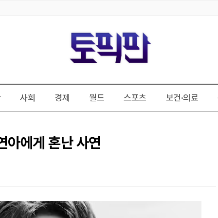
판
사회
경제
월드
스포츠
보건·의료
김연아에게 혼난 사연