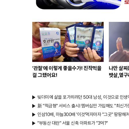
'관절'에 이렇게 좋을수가! 진작먹을
나만 살찌는
걸 그랬어요!
뱃살,옆구리
빚더미에 삶을 포가히려던 50대 남성, 이것으로 인생
新 "적금형" 서비스 출시! 멤버십만 가입해도 "최신가전
인삼10배, 마늘300배 '이것'먹자마자 "그곳" 땅땅해져.
"부동산 대란" 서울 신축 아파트가 "3억?"