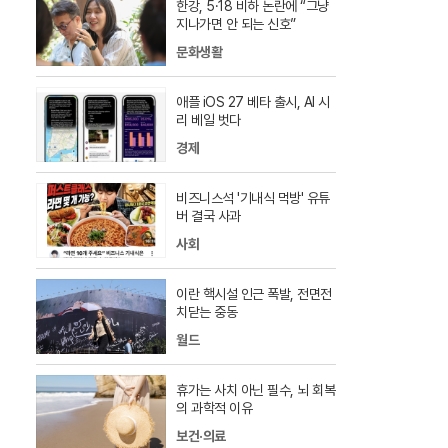
한강, 5·18 비하 논란에 “그냥
지나가면 안 되는 신호”
문화생활
애플 iOS 27 베타 출시, AI 시
리 베일 벗다
경제
비즈니스석 '기내식 먹방' 유튜
버 결국 사과
사회
이란 핵시설 인근 폭발, 전면전
치닫는 중동
월드
휴가는 사치 아닌 필수, 뇌 회복
의 과학적 이유
보건·의료