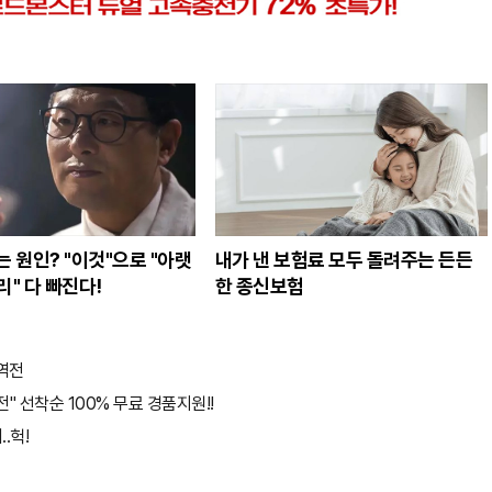
 원인? "이것"으로 "아랫
내가 낸 보험료 모두 돌려주는 든든
" 다 빠진다!
한 종신보험
역전
" 선착순 100% 무료 경품지원!!
.헉!