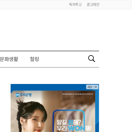
독자투고
광고제안
문화생활
힐링
검
색