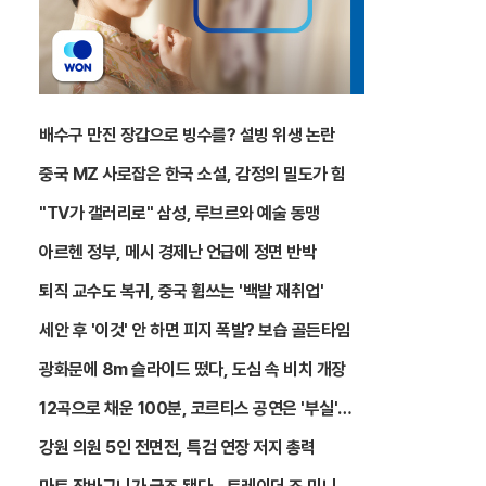
배수구 만진 장갑으로 빙수를? 설빙 위생 논란
중국 MZ 사로잡은 한국 소설, 감정의 밀도가 힘
"TV가 갤러리로" 삼성, 루브르와 예술 동맹
아르헨 정부, 메시 경제난 언급에 정면 반박
퇴직 교수도 복귀, 중국 휩쓰는 '백발 재취업'
세안 후 '이것' 안 하면 피지 폭발? 보습 골든타임
광화문에 8m 슬라이드 떴다, 도심 속 비치 개장
12곡으로 채운 100분, 코르티스 공연은 '부실'인
가 '예술'인가
강원 의원 5인 전면전, 특검 연장 저지 총력