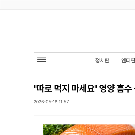
전
정치판
엔터
체
기
사
보
기
"따로 먹지 마세요" 영양 흡수
2026-05-18 11:57