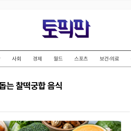
판
사회
경제
월드
스포츠
보건·의료
 돕는 찰떡궁합 음식