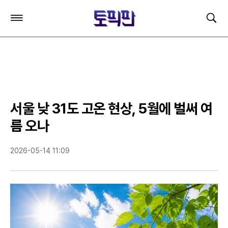
주
검
요
색
서
비
스
메
뉴
펼
치
서울 낮 31도 고온 현상, 5월에 벌써 여
기
름 오나
2026-05-14 11:09