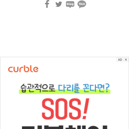
페
트
블
카
이
위
로
카
스
터
그
오
북
톡