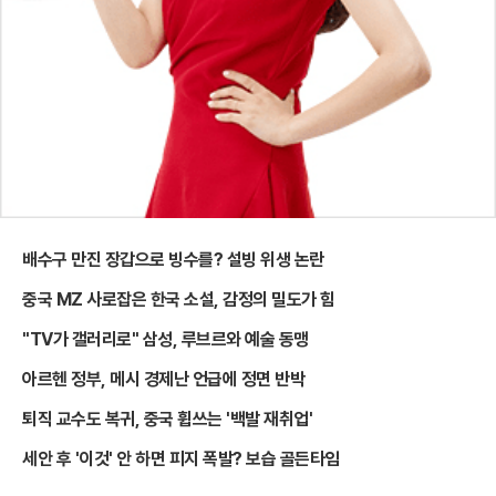
배수구 만진 장갑으로 빙수를? 설빙 위생 논란
중국 MZ 사로잡은 한국 소설, 감정의 밀도가 힘
"TV가 갤러리로" 삼성, 루브르와 예술 동맹
아르헨 정부, 메시 경제난 언급에 정면 반박
퇴직 교수도 복귀, 중국 휩쓰는 '백발 재취업'
세안 후 '이것' 안 하면 피지 폭발? 보습 골든타임