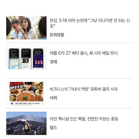
한강, 5·18 비하 논란에 “그냥 지나가면 안 되는 신
호”
문화생활
애플 iOS 27 베타 출시, AI 시리 베일 벗다
경제
비즈니스석 '기내식 먹방' 유튜버 결국 사과
사회
이란 핵시설 인근 폭발, 전면전 치닫는 중동
월드