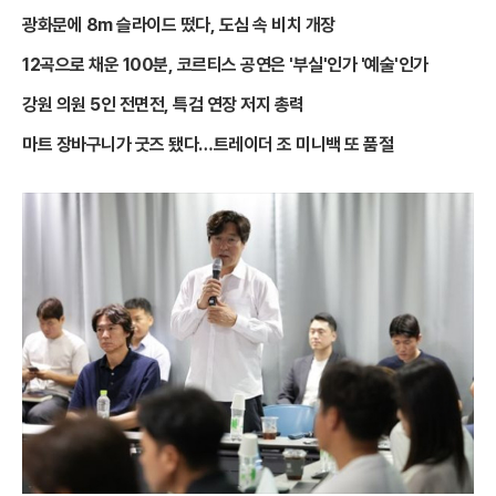
광화문에 8m 슬라이드 떴다, 도심 속 비치 개장
12곡으로 채운 100분, 코르티스 공연은 '부실'인가 '예술'인가
강원 의원 5인 전면전, 특검 연장 저지 총력
마트 장바구니가 굿즈 됐다…트레이더 조 미니백 또 품절