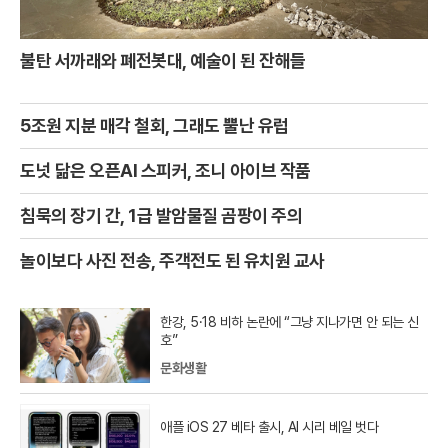
불탄 서까래와 폐전봇대, 예술이 된 잔해들
5조원 지분 매각 철회, 그래도 뿔난 유럽
도넛 닮은 오픈AI 스피커, 조니 아이브 작품
침묵의 장기 간, 1급 발암물질 곰팡이 주의
놀이보다 사진 전송, 주객전도 된 유치원 교사
한강, 5·18 비하 논란에 “그냥 지나가면 안 되는 신
호”
문화생활
애플 iOS 27 베타 출시, AI 시리 베일 벗다