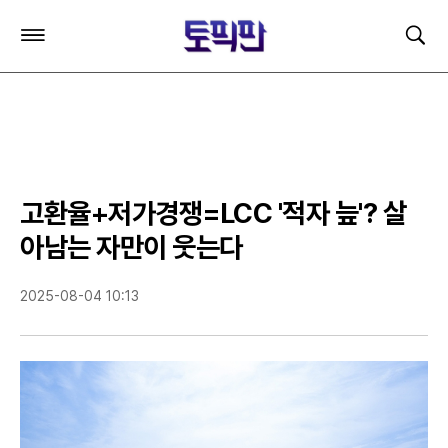
주
검
요
색
서
비
스
메
뉴
펼
치
고환율+저가경쟁=LCC '적자 늪'? 살
기
아남는 자만이 웃는다
2025-08-04 10:13