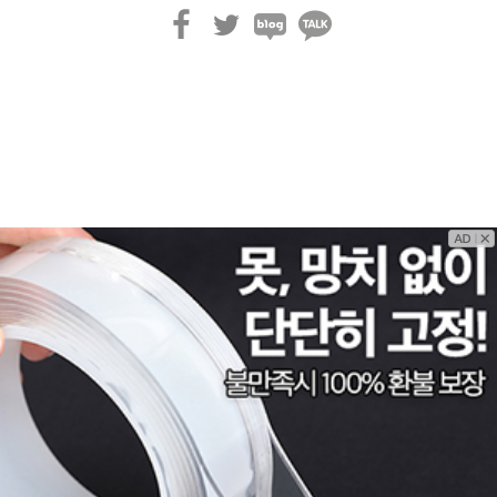
페
트
블
카
이
위
로
카
스
터
그
오
북
톡