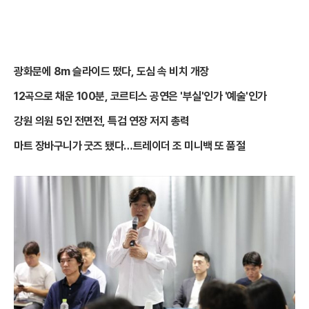
광화문에 8m 슬라이드 떴다, 도심 속 비치 개장
12곡으로 채운 100분, 코르티스 공연은 '부실'인가 '예술'인가
강원 의원 5인 전면전, 특검 연장 저지 총력
마트 장바구니가 굿즈 됐다…트레이더 조 미니백 또 품절