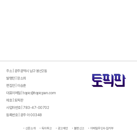
주소 | 광주광역시 남구 봉선2동
발행인 | 장소희
편집인 | 이승훈
대표이메일 | topic@topicpan.com
제호 | 토픽판
사업자번호 | 783-47-00702
등록번호 | 광주 아 00348
신문소개
독자투고
광고제안
불편신고
이메일무단수집거부