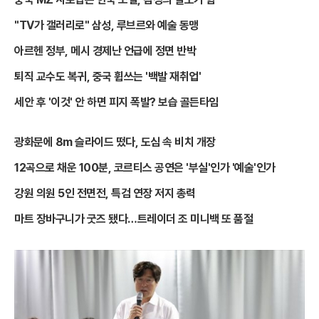
"TV가 갤러리로" 삼성, 루브르와 예술 동맹
아르헨 정부, 메시 경제난 언급에 정면 반박
퇴직 교수도 복귀, 중국 휩쓰는 '백발 재취업'
세안 후 '이것' 안 하면 피지 폭발? 보습 골든타임
광화문에 8m 슬라이드 떴다, 도심 속 비치 개장
12곡으로 채운 100분, 코르티스 공연은 '부실'인가 '예술'인가
강원 의원 5인 전면전, 특검 연장 저지 총력
마트 장바구니가 굿즈 됐다…트레이더 조 미니백 또 품절