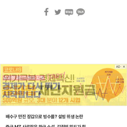
페
트
블
카
이
위
로
카
스
터
그
오
북
톡
배수구 만진 장갑으로 빙수를? 설빙 위생 논란
중국 MZ 사로잡은 한국 소설, 감정의 밀도가 힘