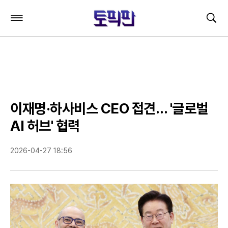
주
검
요
색
서
비
스
메
뉴
펼
치
이재명·하사비스 CEO 접견… '글로벌
기
AI 허브' 협력
2026-04-27 18:56