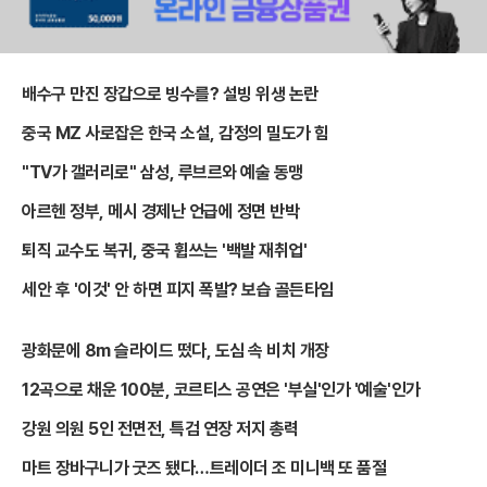
배수구 만진 장갑으로 빙수를? 설빙 위생 논란
중국 MZ 사로잡은 한국 소설, 감정의 밀도가 힘
"TV가 갤러리로" 삼성, 루브르와 예술 동맹
아르헨 정부, 메시 경제난 언급에 정면 반박
퇴직 교수도 복귀, 중국 휩쓰는 '백발 재취업'
세안 후 '이것' 안 하면 피지 폭발? 보습 골든타임
광화문에 8m 슬라이드 떴다, 도심 속 비치 개장
12곡으로 채운 100분, 코르티스 공연은 '부실'인가 '예술'인가
강원 의원 5인 전면전, 특검 연장 저지 총력
마트 장바구니가 굿즈 됐다…트레이더 조 미니백 또 품절