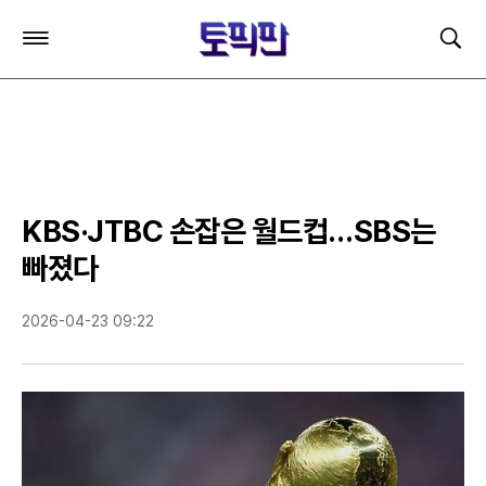
주
검
요
색
서
비
스
메
뉴
펼
치
KBS·JTBC 손잡은 월드컵…SBS는
기
빠졌다
2026-04-23 09:22