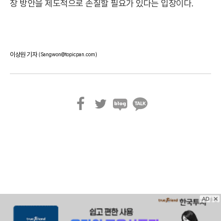
장 방안을 제도적으로 손질할 필요가 있다는 입장이다.
이상원 기자
(Sangwon@topicpan.com)
페
트
블
카
이
위
로
카
스
터
그
오
북
톡