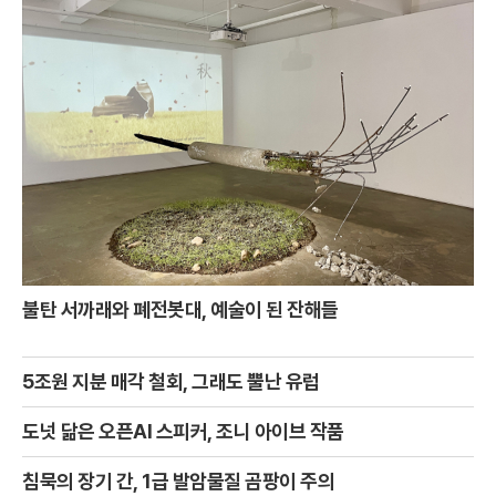
불탄 서까래와 폐전봇대, 예술이 된 잔해들
5조원 지분 매각 철회, 그래도 뿔난 유럽
도넛 닮은 오픈AI 스피커, 조니 아이브 작품
침묵의 장기 간, 1급 발암물질 곰팡이 주의